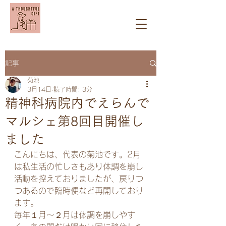
記事
菊池
3月14日
読了時間: 3分
精神科病院内でえらんで
マルシェ第8回目開催し
ました
こんにちは、代表の菊池です。2月
は私生活の忙しさもあり体調を崩し
活動を控えておりましたが、戻りつ
つあるので臨時便など再開しており
ます。
毎年１月～２月は体調を崩しやす