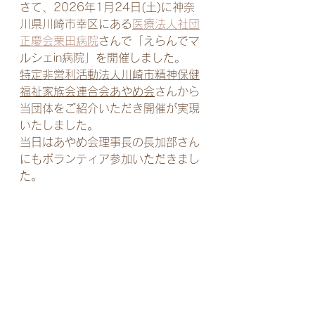
さて、
2026年1月24日(土)に神奈
川県川崎市幸区にある
医療法人社団
正慶会栗田病院
さん
で「えらんでマ
ルシェin病院」を開催しました。
特定非営利活動法人川崎市精神保健
福祉家族会連合会あやめ会
さんから
当団体をご紹介いただき開催が実現
いたしました。
当日はあやめ会理事長の長加部さん
にもボランティア参加いただきまし
た。