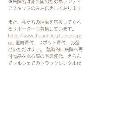
※病院名は非公開のためボランティ
アスタッフのみお伝えしております
また、私たちの活動を応援してくれ
るサポーターも募集しています。 
https://www.thoughtfulgift.org/supp
ort
 継続寄付、スポット寄付、お選
びいただけます。 臨時的に病院へ寄
付物品を送る際の宅急便代、えらん
でマルシェでのトラックレンタル代
などの運搬費などに使わせていただ
きます。
物品をご寄付いただいた方々、開催
病院の方々、集まってくれたボラン
ティアメンバーの方々、みなさまご
協力ありがとうございました！