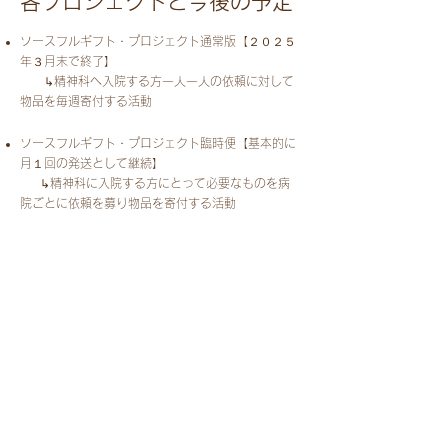
各プロジェクトと今後の予定
ソースフルギフト・プロジェクト通常版【２０２５
年３月末で終了】
↳精神科へ入院する方一人一人の依頼に対して
物品を毎週寄付する活動​
ソースフルギフト・プロジェクト臨時便【基本的に
月１回の発送として継続】
↳精神科に入院する方にとって必要なものを病
院ごとに依頼を募り物品を寄付する活動
えらんでマルシェ in 病院【２～３カ月に１度程度
で継続】
↳精神科病院内で入院する方向けに行う無償バ
ザー
えらんでマルシェ in 地域【半年に１度程度で継
続】
↳精神疾患に関係する団体・施設の利用者向け
に行う無償バザー
​2025年2月28日
​一般社団法人Thoughtful Gift