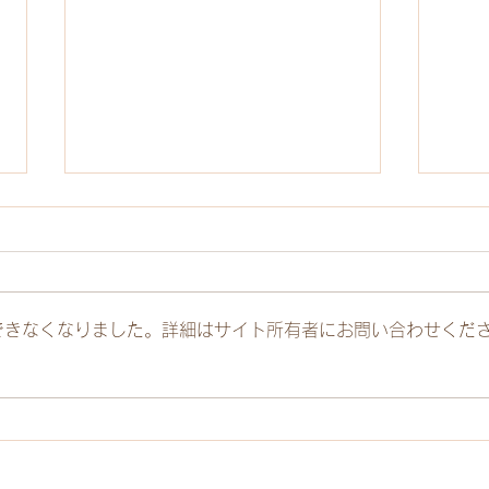
できなくなりました。詳細はサイト所有者にお問い合わせくだ
精神科病院内でえらんでマル
特定
シェ第8回目開催しました
神保
め会