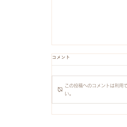
コメント
この投稿へのコメントは利用
い。
精神科病院内でえらんでマル
シェ第9回目開催しました