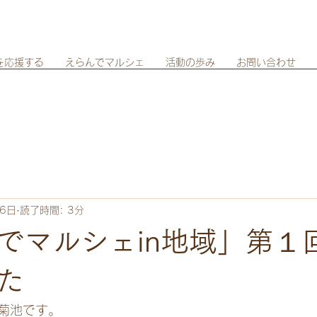
を応援する
えらんでマルシェ
活動の歩み
お問い合わせ
16日
読了時間: 3分
でマルシェin地域」第１
た
菊池です。