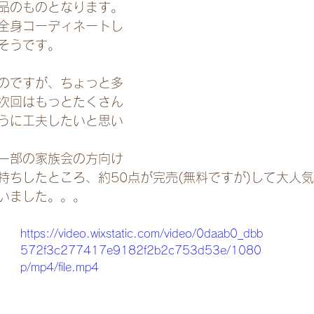
品のものとなります。
全身コーディネートし
そうです。
たのですが、ちょっと多
次回はもっとたくさん
うに工夫したいと思い
一部の家族会の方向け
持ちしたところ、約50点が完売(無料ですが)して大人
いました。。。
https://video.wixstatic.com/video/0daab0_dbb
572f3c277417e9182f2b2c753d53e/1080
p/mp4/file.mp4